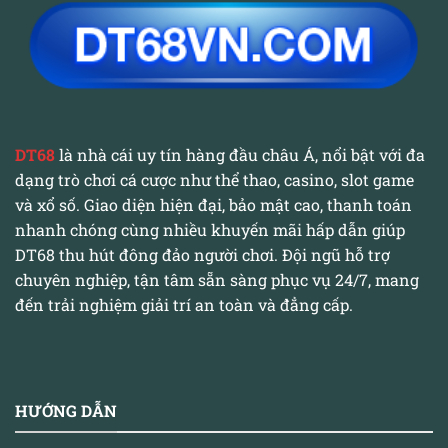
DT68
là nhà cái uy tín hàng đầu châu Á, nổi bật với đa
dạng trò chơi cá cược như thể thao, casino, slot game
và xổ số. Giao diện hiện đại, bảo mật cao, thanh toán
nhanh chóng cùng nhiều khuyến mãi hấp dẫn giúp
DT68 thu hút đông đảo người chơi. Đội ngũ hỗ trợ
chuyên nghiệp, tận tâm sẵn sàng phục vụ 24/7, mang
đến trải nghiệm giải trí an toàn và đẳng cấp.
HƯỚNG DẪN