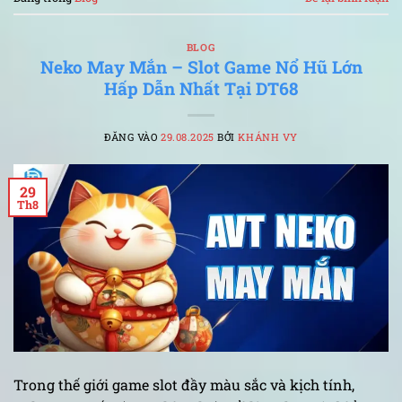
BLOG
Neko May Mắn – Slot Game Nổ Hũ Lớn
Hấp Dẫn Nhất Tại DT68
ĐĂNG VÀO
29.08.2025
BỞI
KHÁNH VY
29
Th8
Trong thế giới game slot đầy màu sắc và kịch tính,