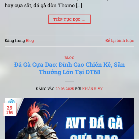
hay cựa sắt, đá gà đòn Thomo […]
TIẾP TỤC ĐỌC
→
Đăng trong
Blog
Để lại bình luận
BLOG
Đá Gà Cựa Dao: Đỉnh Cao Chiến Kê, Săn
Thưởng Lớn Tại DT68
ĐĂNG VÀO
29.08.2025
BỞI
KHÁNH VY
29
Th8