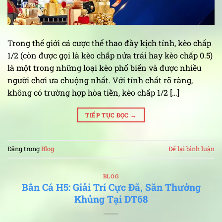
Trong thế giới cá cược thể thao đầy kịch tính, kèo chấp
1/2 (còn được gọi là kèo chấp nửa trái hay kèo chấp 0.5)
là một trong những loại kèo phổ biến và được nhiều
người chơi ưa chuộng nhất. Với tính chất rõ ràng,
không có trường hợp hòa tiền, kèo chấp 1/2 […]
TIẾP TỤC ĐỌC
→
Đăng trong
Blog
Để lại bình luận
BLOG
Bắn Cá H5: Giải Trí Cực Đã, Săn Thưởng
Khủng Tại DT68