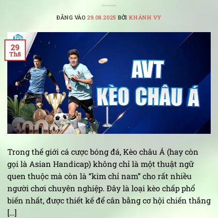
ĐĂNG VÀO
29.08.2025
BỞI
KHÁNH VY
29
Th8
Trong thế giới cá cược bóng đá, Kèo châu Á (hay còn
gọi là Asian Handicap) không chỉ là một thuật ngữ
quen thuộc mà còn là “kim chỉ nam” cho rất nhiều
người chơi chuyên nghiệp. Đây là loại kèo chấp phổ
biến nhất, được thiết kế để cân bằng cơ hội chiến thắng
[…]