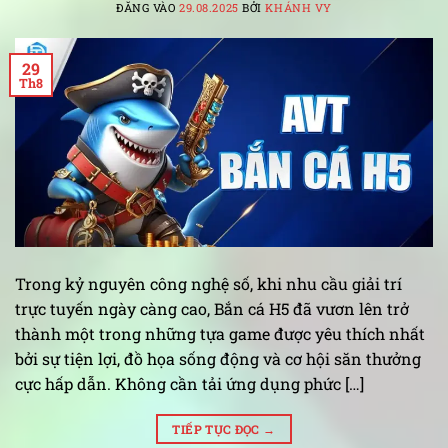
ĐĂNG VÀO
29.08.2025
BỞI
KHÁNH VY
29
Th8
Trong kỷ nguyên công nghệ số, khi nhu cầu giải trí
trực tuyến ngày càng cao, Bắn cá H5 đã vươn lên trở
thành một trong những tựa game được yêu thích nhất
bởi sự tiện lợi, đồ họa sống động và cơ hội săn thưởng
cực hấp dẫn. Không cần tải ứng dụng phức […]
TIẾP TỤC ĐỌC
→