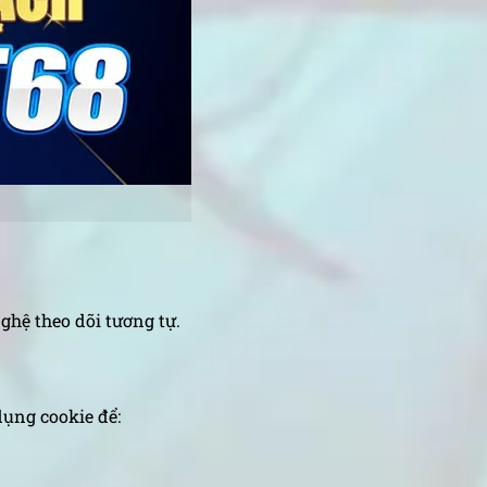
ghệ theo dõi tương tự.
dụng cookie để: