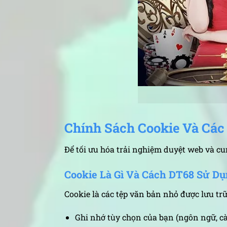
Chính Sách Cookie Và Các
Để tối ưu hóa trải nghiệm duyệt web và cu
Cookie Là Gì Và Cách DT68 Sử D
Cookie là các tệp văn bản nhỏ được lưu trữ
Ghi nhớ tùy chọn của bạn (ngôn ngữ, cài