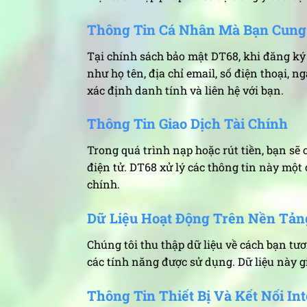
Thông Tin Cá Nhân Mà Bạn Cung 
Tại chính sách bảo mật DT68, khi đăng ký
như họ tên, địa chỉ email, số điện thoại, 
xác định danh tính và liên hệ với bạn.
Thông Tin Giao Dịch Tài Chính
Trong quá trình nạp hoặc rút tiền, bạn sẽ 
điện tử. DT68 xử lý các thông tin này một 
chính.
Dữ Liệu Hoạt Động Trên Nền Tản
Chúng tôi thu thập dữ liệu về cách bạn tươn
các tính năng được sử dụng. Dữ liệu này gi
Thông Tin Thiết Bị Và Kết Nối In