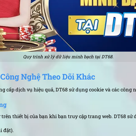
Quy trình xử lý dữ liệu minh bạch tại DT68.
 Công Nghệ Theo Dõi Khác
ng cấp dịch vụ hiệu quả, DT68 sử dụng cookie và các công n
ụng
 trên thiết bị của bạn khi bạn truy cập trang web. DT68 sử 
 đặt).