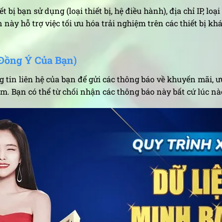
 bị bạn sử dụng (loại thiết bị, hệ điều hành), địa chỉ IP, lo
n này hỗ trợ việc tối ưu hóa trải nghiệm trên các thiết bị k
Đồng Ý Của Bạn)
 tin liên hệ của bạn để gửi các thông báo về khuyến mãi, ư
m. Bạn có thể từ chối nhận các thông báo này bất cứ lúc nà