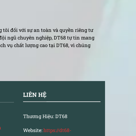
tôi đối với sự an toàn và quyền riêng tư
à đội ngũ chuyên nghiệp, DT68 tự tin mang
ịch vụ chất lượng cao tại DT68, vì chúng
LIÊN HỆ
Thương Hiệu: DT68
n
Website:
https://dt68-