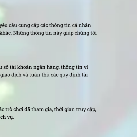
yêu cầu cung cấp các thông tin cá nhân
h khác. Những thông tin này giúp chúng tôi
ư số tài khoản ngân hàng, thông tin ví
giao dịch và tuân thủ các quy định tài
c trò chơi đã tham gia, thời gian truy cập,
ịch vụ.