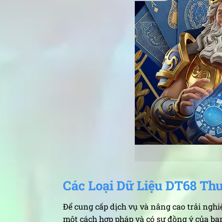
Các Loại Dữ Liệu DT68 Th
Để cung cấp dịch vụ và nâng cao trải nghi
một cách hợp pháp và có sự đồng ý của bạ