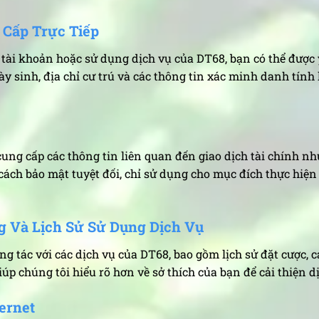
Cấp Trực Tiếp
 tài khoản hoặc sử dụng dịch vụ của DT68, bạn có thể được 
ngày sinh, địa chỉ cư trú và các thông tin xác minh danh tín
cung cấp các thông tin liên quan đến giao dịch tài chính nh
cách bảo mật tuyệt đối, chỉ sử dụng cho mục đích thực hiện 
g Và Lịch Sử Sử Dụng Dịch Vụ
g tác với các dịch vụ của DT68, bao gồm lịch sử đặt cược, cá
úp chúng tôi hiểu rõ hơn về sở thích của bạn để cải thiện d
ternet