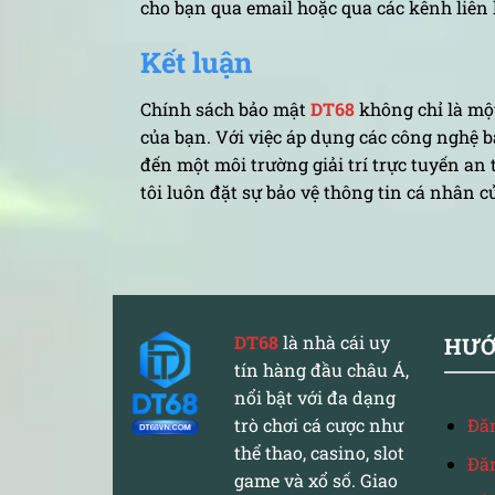
cho bạn qua email hoặc qua các kênh liên 
Kết luận
Chính sách bảo mật
DT68
không chỉ là một
của bạn. Với việc áp dụng các công nghệ b
đến một môi trường giải trí trực tuyến an 
tôi luôn đặt sự bảo vệ thông tin cá nhân 
DT68
là nhà cái uy
HƯỚ
tín hàng đầu châu Á,
nổi bật với đa dạng
trò chơi cá cược như
Đă
thể thao, casino, slot
Đă
game và xổ số. Giao