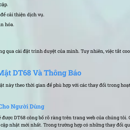
cập.
để cải thiện dịch vụ.
ân hóa.
ông qua cài đặt trình duyệt của mình. Tuy nhiên, việc tắt c
Mật DT68 Và Thông Báo
t này theo thời gian để phù hợp với các thay đổi trong ho
 Cho Người Dùng
sẽ được DT68 công bố rõ ràng trên trang web của chúng tôi
cập nhật mới nhất. Trong trường hợp có những thay đổi quan