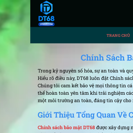
Bỏ
qua
nội
dung
TRANG CHỦ
Chính Sách B
Trong kỷ nguyên số hóa, sự an toàn và quyền
Hiểu rõ điều này, DT68 luôn đặt Chính sác
Chúng tôi cam kết bảo vệ mọi thông tin c
thể hoàn toàn yên tâm khi trải nghiệm các
một môi trường an toàn, đáng tin cậy cho
Giới Thiệu Tổng Quan Về 
Chính sách bảo mật DT68
được xây dựng nh