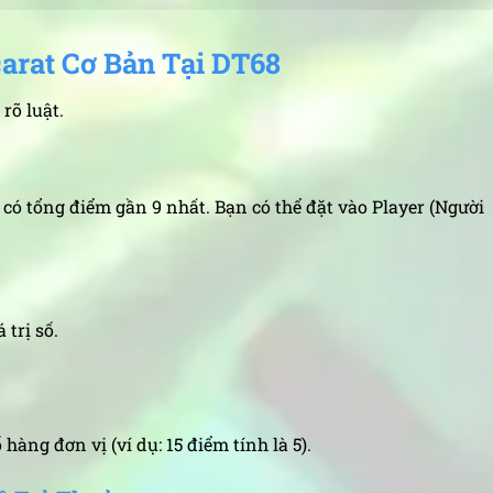
arat Cơ Bản Tại DT68
rõ luật.
 có tổng điểm gần 9 nhất. Bạn có thể đặt vào Player (Người
 trị số.
hàng đơn vị (ví dụ: 15 điểm tính là 5).