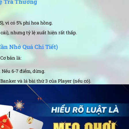
Lệ Trả Thưởng
5), vì có 5% phí hoa hồng.
cái), nhưng tỷ lệ xuất hiện rất thấp.
ần Nhớ Quá Chi Tiết)
Cơ bản là:
. Nếu 6-7 điểm, dừng.
anker và lá bài thứ 3 của Player (nếu có).