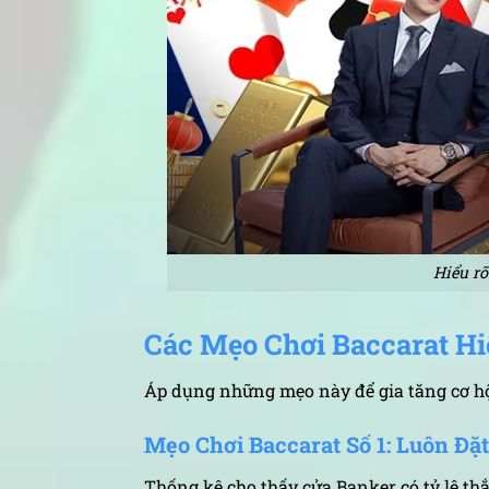
Hiểu rõ
Các Mẹo Chơi Baccarat H
Áp dụng những mẹo này để gia tăng cơ hộ
Mẹo Chơi Baccarat Số 1: Luôn Đặ
Thống kê cho thấy cửa Banker có tỷ lệ th