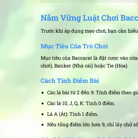
Nắm Vững Luật Chơi Bacc
Trước khi áp dụng mẹo chơi, bạn cần hiểu 
Mục Tiêu Của Trò Chơi
Mục tiêu của Baccarat là đặt cược vào cửa
chơi), Banker (Nhà cái) hoặc Tie (Hòa).
Cách Tính Điểm Bài
Các lá bài từ 2 đến 9: Tính điểm theo giá
Các lá 10, J, Q, K: Tính 0 điểm.
Lá A (Át): Tính 1 điểm.
Nếu tổng điểm lớn hơn 9, chỉ lấy chữ số 