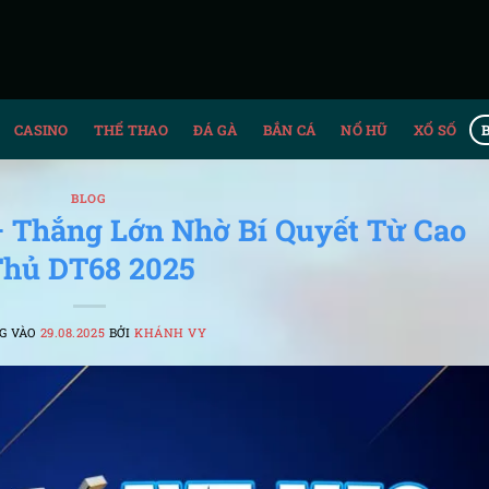
CASINO
THỂ THAO
ĐÁ GÀ
BẮN CÁ
NỔ HŨ
XỔ SỐ
BLOG
– Thắng Lớn Nhờ Bí Quyết Từ Cao
hủ DT68 2025
G VÀO
29.08.2025
BỞI
KHÁNH VY