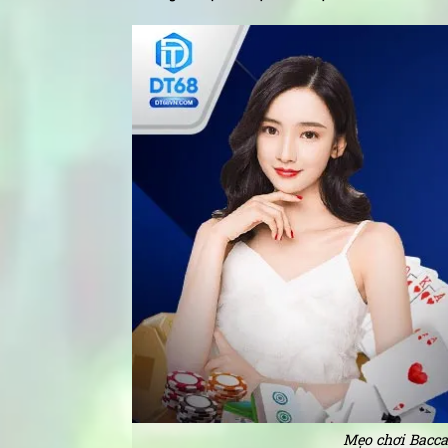
Mẹo chơi Bacca