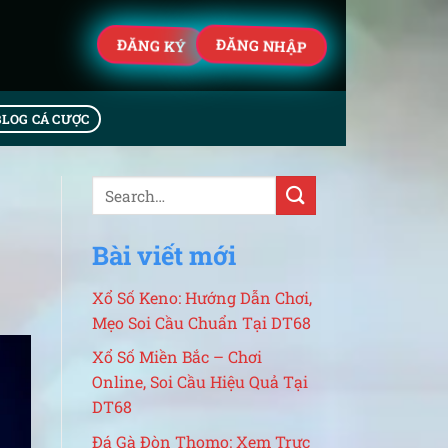
ĐĂNG NHẬP
ĐĂNG KÝ
BLOG CÁ CƯỢC
Bài viết mới
Xổ Số Keno: Hướng Dẫn Chơi,
Mẹo Soi Cầu Chuẩn Tại DT68
Xổ Số Miền Bắc – Chơi
Online, Soi Cầu Hiệu Quả Tại
DT68
Đá Gà Đòn Thomo: Xem Trực