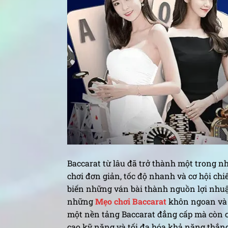
Baccarat từ lâu đã trở thành một trong nh
chơi đơn giản, tốc độ nhanh và cơ hội chi
biến những ván bài thành nguồn lợi nhu
những
Mẹo chơi Baccarat
khôn ngoan và c
một nền tảng Baccarat đẳng cấp mà còn ch
cao kỹ năng và tối đa hóa khả năng thắng