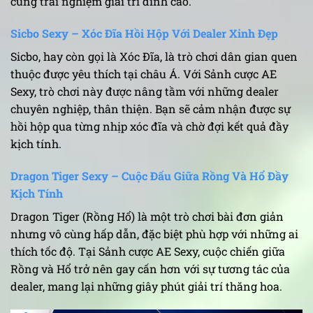
cùng trải nghiệm giải trí đỉnh cao.
Sicbo Sexy – Xóc Đĩa Hồi Hộp Với Dealer Xinh Đẹp
Sicbo, hay còn gọi là Xóc Đĩa, là trò chơi dân gian quen
thuộc được yêu thích tại châu Á. Với Sảnh cược AE
Sexy, trò chơi này được nâng tầm với những dealer
chuyên nghiệp, thân thiện. Bạn sẽ cảm nhận được sự
hồi hộp qua từng nhịp xóc đĩa và chờ đợi kết quả đầy
kịch tính.
Dragon Tiger Sexy – Cuộc Đấu Giữa Rồng Và Hổ Đầy
Kịch Tính
Dragon Tiger (Rồng Hổ) là một trò chơi bài đơn giản
nhưng vô cùng hấp dẫn, đặc biệt phù hợp với những ai
thích tốc độ. Tại Sảnh cược AE Sexy, cuộc chiến giữa
Rồng và Hổ trở nên gay cấn hơn với sự tương tác của
dealer, mang lại những giây phút giải trí thăng hoa.