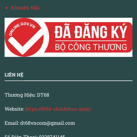
Khuyến Mãi
LIÊN HỆ
Thương Hiệu: DT68
Website:
https://dt68-chinhthuc.mobi/
Email:
dt68vncom@gmail.com
Số Điện Thoại: 0328741145