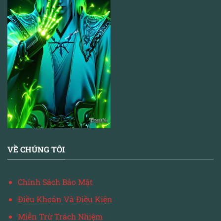
VỀ CHÚNG TÔI
Chính Sách Bảo Mật
Điều Khoản Và Điều Kiện
Miễn Trừ Trách Nhiệm