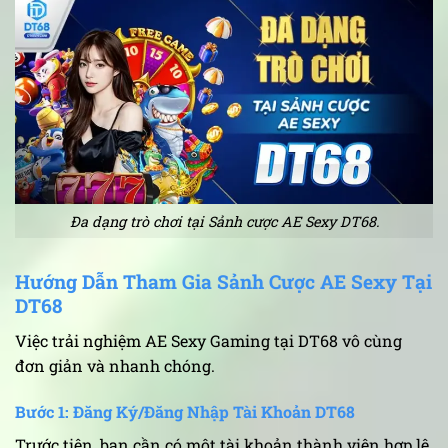
Đa dạng trò chơi tại Sảnh cược AE Sexy DT68.
Hướng Dẫn Tham Gia Sảnh Cược AE Sexy Tại
DT68
Việc trải nghiệm AE Sexy Gaming tại DT68 vô cùng
đơn giản và nhanh chóng.
Bước 1: Đăng Ký/Đăng Nhập Tài Khoản DT68
Trước tiên, bạn cần có một tài khoản thành viên hợp lệ