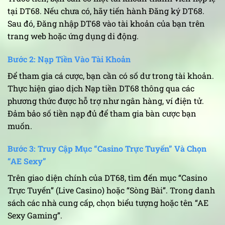
tại DT68. Nếu chưa có, hãy tiến hành Đăng ký DT68.
Sau đó, Đăng nhập DT68 vào tài khoản của bạn trên
trang web hoặc ứng dụng di động.
Bước 2: Nạp Tiền Vào Tài Khoản
Để tham gia cá cược, bạn cần có số dư trong tài khoản.
Thực hiện giao dịch Nạp tiền DT68 thông qua các
phương thức được hỗ trợ như ngân hàng, ví điện tử.
Đảm bảo số tiền nạp đủ để tham gia bàn cược bạn
muốn.
Bước 3: Truy Cập Mục “Casino Trực Tuyến” Và Chọn
“AE Sexy”
Trên giao diện chính của DT68, tìm đến mục “Casino
Trực Tuyến” (Live Casino) hoặc “Sòng Bài”. Trong danh
sách các nhà cung cấp, chọn biểu tượng hoặc tên “AE
Sexy Gaming”.