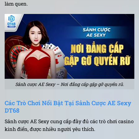
làm quen.
Sảnh cược AE Sexy – Nơi đẳng cấp gặp gỡ quyến rũ.
Các Trò Chơi Nổi Bật Tại Sảnh Cược AE Sexy
DT68
Sảnh cược AE Sexy cung cấp đầy đủ các trò chơi casino
kinh điển, được nhiều người yêu thích.