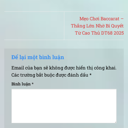
Mẹo Chơi Baccarat –
Thắng Lớn Nhờ Bí Quyết
Từ Cao Thủ DT68 2025
Để lại một bình luận
Email của bạn sẽ không được hiển thị công khai.
Các trường bắt buộc được đánh dấu
*
Bình luận
*