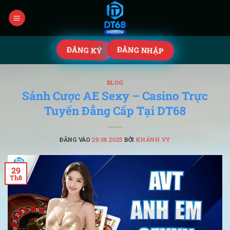
Bỏ
qua
nội
dung
ĐĂNG NHẬP
ĐĂNG KÝ
BLOG
Sảnh Cược AE Sexy – Casino Trực
Tuyến Đẳng Cấp Tại DT68
ĐĂNG VÀO
29.08.2025
BỞI
KHÁNH VY
29
Th8