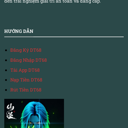
đến trải nghiệm giải trí an toàn và đẳng cấp.
HƯỚNG DẪN
Đăng Ký DT68
Đăng Nhập DT68
Tải App DT68
Nạp Tiền DT68
Rút Tiền DT68